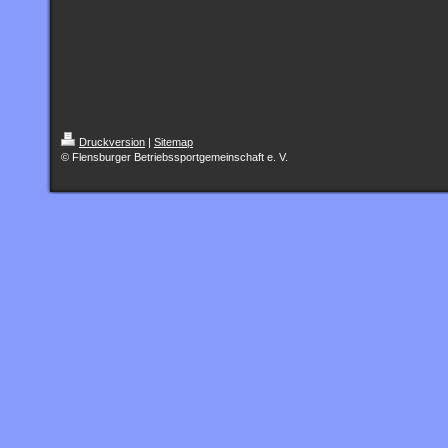
Druckversion
|
Sitemap
© Flensburger Betriebssportgemeinschaft e. V.