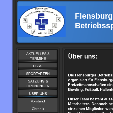
Flensburg
Betriebss
AKTUELLES &
Über uns:
TERMINE
FBSG
SPORTARTEN
Die Flensburger Betriebs
organisiert für Flensbur
SATZUNG &
Freizeitmannschaften ein
ORDNUNGEN
Bowling, Fußball, Hallenf
ÜBER UNS
Unser Team besteht aussc
Vorstand
Mitarbeitern. Dennoch ben
Chronik
einzelnen Mitglieder, we